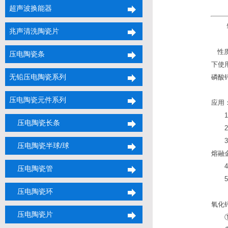
超声波换能器
氧化
兆声清洗陶瓷片
性质：
压电陶瓷条
下使
无铅压电陶瓷系列
磷酸
压电陶瓷元件系列
应用
1）
压电陶瓷长条
2）
3）
压电陶瓷半球/球
熔融
4）
压电陶瓷管
5）
压电陶瓷环
氧化
压电陶瓷片
①容